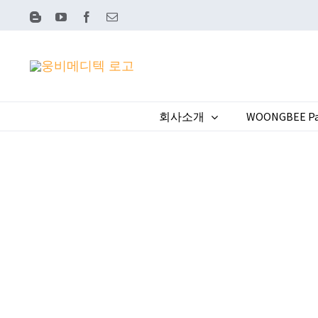
콘
Blogger
YouTube
Facebook
이
메
텐
일
츠
로
건
회사소개
WOONGBEE Pa
너
뛰
기