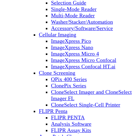
Selection Guide
Single-Mode Reader
Multi-Mode Reader
Washer/Stacker/Automation
Accessory/Software/Service
Cellular Imaging
ImageXpress Pico
ImageXpress Nano
ImageXpress Micro 4
ImageXpress Micro Confocal
ImageXpress Confocal HT.ai
Clone Screening
QPix 400 Series
ClonePix Series
CloneSelect Imager and CloneSelect
Imager FL
CloneSelect Single-Cell Printer
FLIPR Penta
FLIPR PENTA
Analysis Software
FLIPR Assay Kits