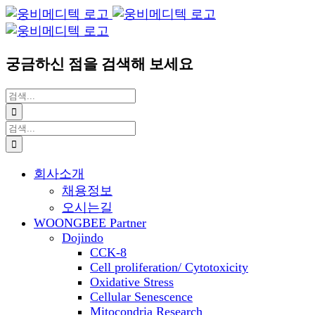
Blogger
YouTube
Facebook
콘
이
텐
메
츠
일
궁금하신 점을 검색해 보세요
로
건
검
너
색:
뛰
검
기
색:
회사소개
채용정보
오시는길
WOONGBEE Partner
Dojindo
CCK-8
Cell proliferation/ Cytotoxicity
Oxidative Stress
Cellular Senescence
Mitocondria Research