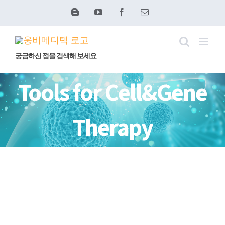
콘
Blogger
YouTube
Facebook
이
메
텐
일
츠
로
궁금하신 점을 검색해 보세요
건
Tools for Cell&Gene
너
뛰
Therapy
기