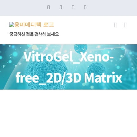
콘
Blogger
YouTube
Facebook
이
메
텐
일
츠
로
궁금하신 점을 검색해 보세요
건
VitroGel_Xeno-
너
뛰
free_2D/3D Matrix
기