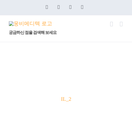
콘
Blogger
YouTube
Facebook
이
메
텐
일
츠
로
궁금하신 점을 검색해 보세요
건
Human IL-2 GMP for Cell
너
뛰
Therapy
기
IL_2