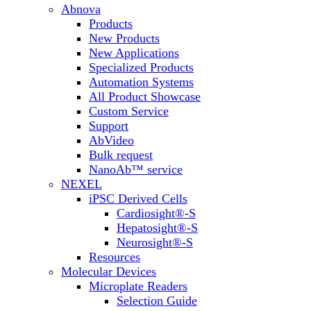
Abnova
Products
New Products
New Applications
Specialized Products
Automation Systems
All Product Showcase
Custom Service
Support
AbVideo
Bulk request
NanoAb™ service
NEXEL
iPSC Derived Cells
Cardiosight®-S
Hepatosight®-S
Neurosight®-S
Resources
Molecular Devices
Microplate Readers
Selection Guide