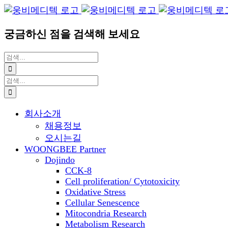
Blogger
YouTube
Facebook
콘
이
텐
메
궁금하신 점을 검색해 보세요
츠
일
로
검
건
색:
너
검
뛰
색:
기
회사소개
채용정보
오시는길
WOONGBEE Partner
Dojindo
CCK-8
Cell proliferation/ Cytotoxicity
Oxidative Stress
Cellular Senescence
Mitocondria Research
Metabolism Research