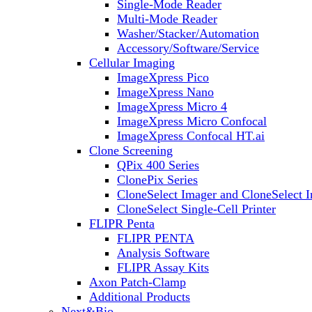
Single-Mode Reader
Multi-Mode Reader
Washer/Stacker/Automation
Accessory/Software/Service
Cellular Imaging
ImageXpress Pico
ImageXpress Nano
ImageXpress Micro 4
ImageXpress Micro Confocal
ImageXpress Confocal HT.ai
Clone Screening
QPix 400 Series
ClonePix Series
CloneSelect Imager and CloneSelect 
CloneSelect Single-Cell Printer
FLIPR Penta
FLIPR PENTA
Analysis Software
FLIPR Assay Kits
Axon Patch-Clamp
Additional Products
Next&Bio