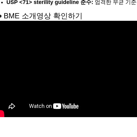
USP <71> sterility guideline 준수:
엄격한 무균 기준

BME 소개영상 확인하기