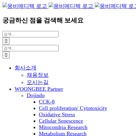
Blogger
YouTube
Facebook
콘
이
텐
메
궁금하신 점을 검색해 보세요
츠
일
로
검
건
색:
너
검
뛰
색:
기
회사소개
채용정보
오시는길
WOONGBEE Partner
Dojindo
CCK-8
Cell proliferation/ Cytotoxicity
Oxidative Stress
Cellular Senescence
Mitocondria Research
Metabolism Research