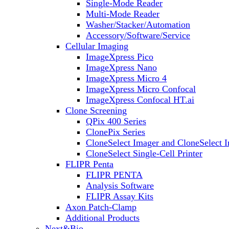
Single-Mode Reader
Multi-Mode Reader
Washer/Stacker/Automation
Accessory/Software/Service
Cellular Imaging
ImageXpress Pico
ImageXpress Nano
ImageXpress Micro 4
ImageXpress Micro Confocal
ImageXpress Confocal HT.ai
Clone Screening
QPix 400 Series
ClonePix Series
CloneSelect Imager and CloneSelect 
CloneSelect Single-Cell Printer
FLIPR Penta
FLIPR PENTA
Analysis Software
FLIPR Assay Kits
Axon Patch-Clamp
Additional Products
Next&Bio