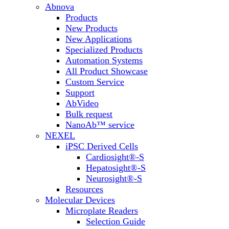
Abnova
Products
New Products
New Applications
Specialized Products
Automation Systems
All Product Showcase
Custom Service
Support
AbVideo
Bulk request
NanoAb™ service
NEXEL
iPSC Derived Cells
Cardiosight®-S
Hepatosight®-S
Neurosight®-S
Resources
Molecular Devices
Microplate Readers
Selection Guide