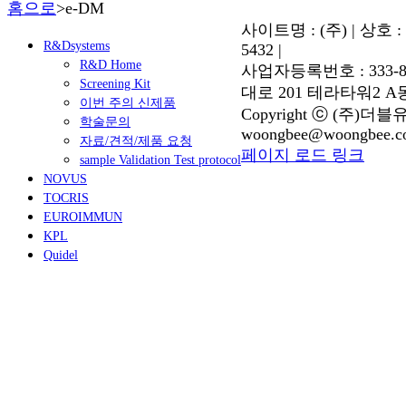
홈으로
>
e-DM
사이트명 : (주) | 상호 :
R&Dsystems
5432 |
R&D Home
사업자등록번호 : 333-87
Screening Kit
대로 201 테라타워2 A동
이번 주의 신제품
Copyright ⓒ (주)더블유바이
학술문의
woongbee@woongbee.c
자료/견적/제품 요청
Blogger
YouTube
Facebook
이
페이지 로드 링크
sample Validation Test protocol
Go
메
NOVUS
to
일
TOCRIS
Top
EUROIMMUN
KPL
Quidel