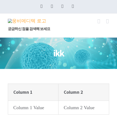
콘
Blogger
YouTube
Facebook
이
메
텐
일
츠
로
궁금하신 점을 검색해 보세요
건
너
ikk
뛰
기
Column 1
Column 2
Column 1 Value
Column 2 Value