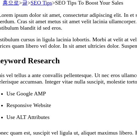
홈으로
>
글
>
SEO Tips
>
SEO Tips To Boost Your Sales
Lorem ipsum dolor sit amet, consectetur adipiscing elit. In et
terdum. Cras sit amet metus sit amet velit lacinia ullamcorpe
stibulum blandit id sed eros.
stibulum cursus in ligula lacinia lobortis. Morbi at velit at vel
trices quam libero vel dolor. In sit amet ultricies dolor. Sus
eyword Research
is vel tellus a ante convallis pellentesque. Ut nec eros ulla
elerisque accumsan. Integer vitae nulla suscipit, molestie tort
Use Google AMP
Responsive Website
Use ALT Attributes
nec quam est, suscipit vel ligula ut, aliquet maximus libero. P