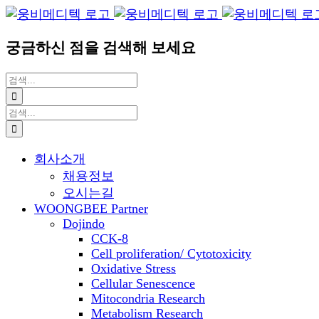
Blogger
YouTube
Facebook
콘
이
텐
메
궁금하신 점을 검색해 보세요
츠
일
로
검
건
색:
너
검
뛰
색:
기
회사소개
채용정보
오시는길
WOONGBEE Partner
Dojindo
CCK-8
Cell proliferation/ Cytotoxicity
Oxidative Stress
Cellular Senescence
Mitocondria Research
Metabolism Research