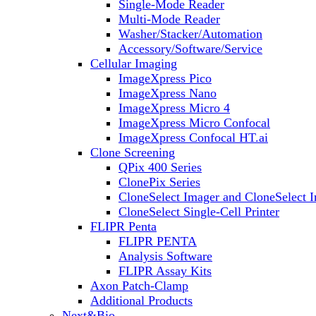
Single-Mode Reader
Multi-Mode Reader
Washer/Stacker/Automation
Accessory/Software/Service
Cellular Imaging
ImageXpress Pico
ImageXpress Nano
ImageXpress Micro 4
ImageXpress Micro Confocal
ImageXpress Confocal HT.ai
Clone Screening
QPix 400 Series
ClonePix Series
CloneSelect Imager and CloneSelect 
CloneSelect Single-Cell Printer
FLIPR Penta
FLIPR PENTA
Analysis Software
FLIPR Assay Kits
Axon Patch-Clamp
Additional Products
Next&Bio