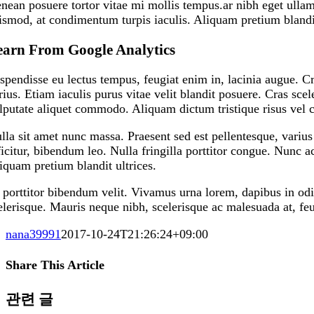
nean posuere tortor vitae mi mollis tempus.ar nibh eget ulla
ismod, at condimentum turpis iaculis. Aliquam pretium blandit
earn From Google Analytics
spendisse eu lectus tempus, feugiat enim in, lacinia augue. Cr
rius. Etiam iaculis purus vitae velit blandit posuere. Cras s
lputate aliquet commodo. Aliquam dictum tristique risus vel 
lla sit amet nunc massa. Praesent sed est pellentesque, varius 
ficitur, bibendum leo. Nulla fringilla porttitor congue. Nunc 
iquam pretium blandit ultrices.
 porttitor bibendum velit. Vivamus urna lorem, dapibus in od
elerisque. Mauris neque nibh, scelerisque ac malesuada at, feu
nana39991
2017-10-24T21:26:24+09:00
Share This Article
Facebook
LinkedIn
WhatsApp
Tumblr
Pinterest
Vk
이
관련 글
메