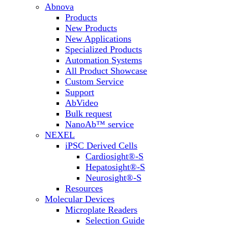
Abnova
Products
New Products
New Applications
Specialized Products
Automation Systems
All Product Showcase
Custom Service
Support
AbVideo
Bulk request
NanoAb™ service
NEXEL
iPSC Derived Cells
Cardiosight®-S
Hepatosight®-S
Neurosight®-S
Resources
Molecular Devices
Microplate Readers
Selection Guide