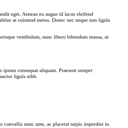
andit eget. Aenean eu augue id lacus eleifend
urabitur ut euismod metus. Donec nec neque non ligula
 scelerisque vestibulum, nunc libero bibendum massa, ut
llis ipsum consequat aliquam. Praesent semper
auctor ligula nibh.
s convallis nunc ante, ac placerat turpis imperdiet in.