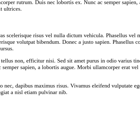
mcorper rutrum. Duis nec lobortis ex. Nunc ac semper sapien, 
 ultrices.
as scelerisque risus vel nulla dictum vehicula. Phasellus vel
celerisque volutpat bibendum. Donec a justo sapien. Phasellus
cursus.
tellus non, efficitur nisi. Sed sit amet purus in odio varius t
ac semper sapien, a lobortis augue. Morbi ullamcorper erat ve
io nec, dapibus maximus risus. Vivamus eleifend vulputate eg
giat a nisl etiam pulvinar nib.