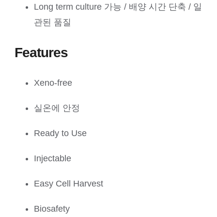
Long term culture 가능 / 배양 시간 단축 / 일
관된 품질
Features
Xeno-free
실온에 안정
Ready to Use
Injectable
Easy Cell Harvest
Biosafety