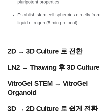
pluripotent properties
Establish stem cell spheroids directly from
liquid nitrogen (5 min protocol)
2D → 3D Culture 로 전환
LN2 → Thawing 후 3D Culture
VitroGel STEM → VitroGel
Organoid
3D → 2D Culture 로 쉽게 전환