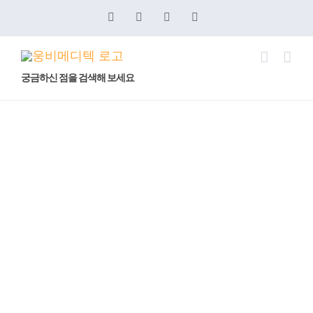
콘
Blogger
YouTube
Facebook
이
메
텐
일
츠
로
궁금하신 점을 검색해 보세요
건
VitroGel: Xeno-Free
너
뛰
Hydrogel for MSC
기
Scale-Up