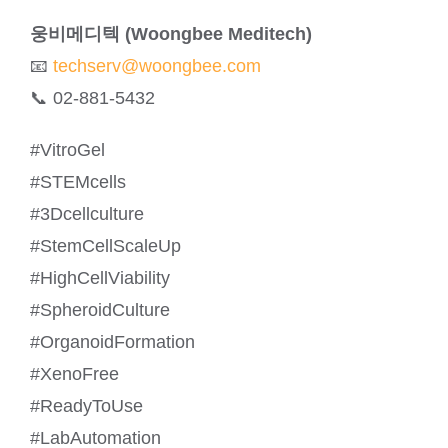
웅비메디텍 (Woongbee Meditech)
📧
techserv@woongbee.com
📞 02-881-5432
#VitroGel
#STEMcells
#3Dcellculture
#StemCellScaleUp
#HighCellViability
#SpheroidCulture
#OrganoidFormation
#XenoFree
#ReadyToUse
#LabAutomation