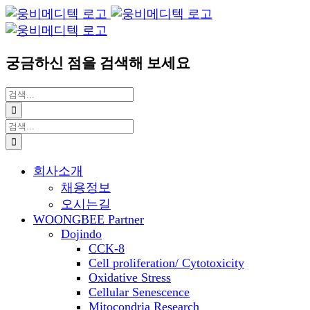
Blogger
YouTube
Facebook
콘
이
텐
메
츠
일
궁금하신 점을 검색해 보세요
로
건
검
너
색:
뛰
검
기
색:
회사소개
채용정보
오시는길
WOONGBEE Partner
Dojindo
CCK-8
Cell proliferation/ Cytotoxicity
Oxidative Stress
Cellular Senescence
Mitocondria Research