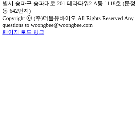
별시 송파구 송파대로 201 테라타워2 A동 1118호 (문정
동 642번지)
Copyright ⓒ (주)더블유바이오 All Rights Reserved Any
questions to woongbee@woongbee.com
Blogger
YouTube
Facebook
이
페이지 로드 링크
Go
메
to
일
Top