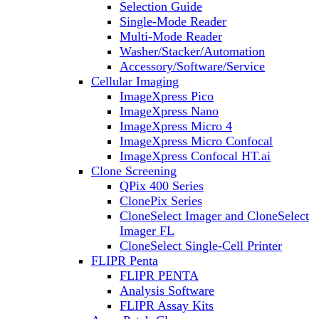
Selection Guide
Single-Mode Reader
Multi-Mode Reader
Washer/Stacker/Automation
Accessory/Software/Service
Cellular Imaging
ImageXpress Pico
ImageXpress Nano
ImageXpress Micro 4
ImageXpress Micro Confocal
ImageXpress Confocal HT.ai
Clone Screening
QPix 400 Series
ClonePix Series
CloneSelect Imager and CloneSelect
Imager FL
CloneSelect Single-Cell Printer
FLIPR Penta
FLIPR PENTA
Analysis Software
FLIPR Assay Kits