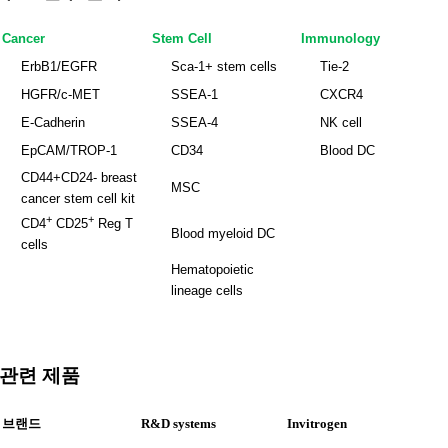
Cancer
Stem Cell
Immunology
ErbB1/EGFR
Sca-1+ stem cells
Tie-2
HGFR/c-MET
SSEA-1
CXCR4
E-Cadherin
SSEA-4
NK cell
EpCAM/TROP-1
CD34
Blood DC
CD44+CD24- breast
MSC
cancer stem cell kit
+
+
CD4
CD25
Reg T
Blood myeloid DC
cells
Hematopoietic
lineage cells
관련 제품
브랜드
R&D systems
Invitrogen