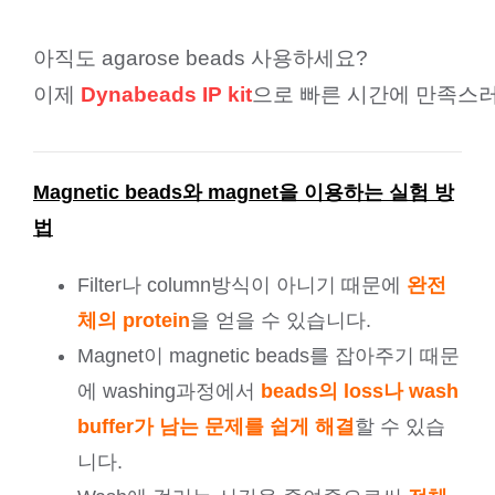
아직도 
agarose beads 
사용하세요
?
이제 
Dynabeads IP kit
으로 빠른 시간에 만족스
Magnetic beads
와
magnet
을
이용하는
실험
방
법
Filter
나
column
방식이 아니기 때문에
완전
체의 protein
을 얻을 수 있습니다.
Magnet
이
magnetic beads
를 잡아주기 때문
에
washing
과정에서
beads
의
loss
나
wash
buffer
가 남는 문제를 쉽게
해결
할 수 있습
니다
.