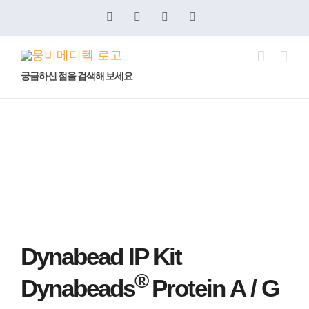
콘
Blogger
YouTube
Facebook
이
메
텐
일
츠
로
궁금하신 점을 검색해 보세요
건
너
Dynabeads® IP Kits
뛰
기
Dynabead IP Kit
®
Dynabeads
Protein A / G